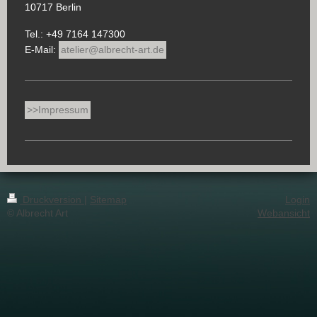
10717 Berlin
Tel.: +49 7164 147300
E-Mail:
atelier@albrecht-art.de
>>Impressum
Druckversion
|
Sitemap
Login
© Albrecht Art
Webansicht